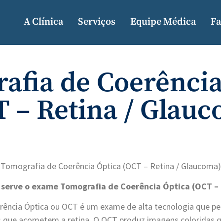
A Clínica
Serviços
Equipe Médica
Fa
afia de Coerência
 – Retina / Glau
Tomografia de Coerência Óptica (OCT – Retina / Glaucoma)
 serve o exame Tomografia de Coerência Óptica (OCT –
ência Óptica ou OCT é um exame de alta tecnologia que p
 que acometem a retina. O OCT produz imagens coloridas q