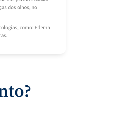
ças dos olhos, no
atologias, como: Edema
ras.
nto?