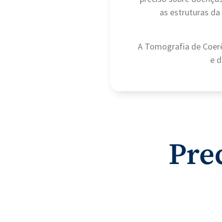
as estruturas da
A Tomografia de Coerê
e d
Pre